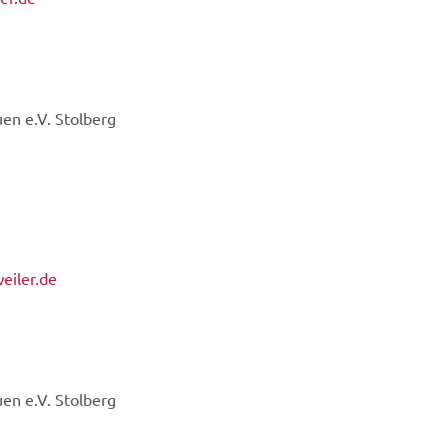
uen e.V. Stolberg
eiler.de
uen e.V. Stolberg