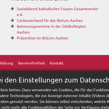
Sozialdienst katholischer Frauen Gesamtverein
e.V.
Caritasverband für das Bistum Aachen
Betreuungsvereine in der StädteRegion
Aachen
Prävention im Bistum Aachen
klärung
Barrierefreiheit
Kontakt
ei den Einstellungen zum Datensc
bnis bieten. Dazu verwenden wir Cookies, die für das Funktion
ere Technologien, die zur Anzeige externer Inhalte (Videos ü
wecken genutzt werden. Sie können selbst entscheiden, welche 
h nicht mehr alle Funktionalitäten der Seite zur Verfügung ste