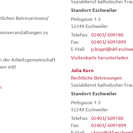
Sozialdienst katholischer Fra
Standort Eschweiler
tlichen Betreuerinnen/
Peilsgasse 1-3
52249
Eschweiler
ionsveranstaltungen zu
Telefon:
02403/ 609180
Fax:
02403/ 6091899
E-Mail:
p.kogel@skf-eschwe
Visitenkarte herunterladen
in der Arbeitsgemeinschaft
hen mit!
Julia
Korn
Rechtliche Betreuungen
Sozialdienst katholischer Fra
n
Standort Eschweiler
Peilsgasse 1-3
52249
Eschweiler
Telefon:
02403/ 609180
Fax:
02403/ 6091899
E-Mail:
j.korn@skf-eschweil