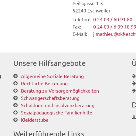
Peilsgasse 1-3
52249
Eschweiler
Telefon:
0 24 03 / 60 91 80
Fax:
0 24 03 / 6 09 18 9
E-Mail:
j.mathieu@skf-esch
Unsere Hilfsangebote
Ü
g
Allgemeine Soziale Beratung
Rechtliche Betreuung
Beratung zu Vorsorgemöglichkeiten
Schwangerschaftsberatung
D
Schuldner- und Insolvenzberatung
Sozialpädagogische Familienhilfe
Kleiderstube
Weiterführende Links