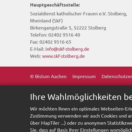
Hauptgeschäftsstelle:
Sozialdienst katholischer Frauen e.V. Stolberg,
Rheinland (SkF)
Birkengangstraße 5, 52222 Stolberg
Telefon: 02402 9516-40
Fax: 02402 9516-65
E-Mail:
info@skf-stolberg.de
Web:
www.skf-stolberg.de
© Bistum Aachen
Impressum
Datenschutzer
Ihre Wahlmöglichkeiten b
Wir möchten Ihnen ein optimales Webseiten-Erle
Zustimmung verwenden wir auch Cookies und and
über MapTiler ...) oder zu anonymen Statistikz
Sie, dass auf Basis Ihrer Einstellungen womöglic