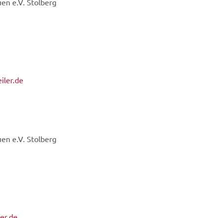
uen e.V. Stolberg
iler.de
uen e.V. Stolberg
er.de